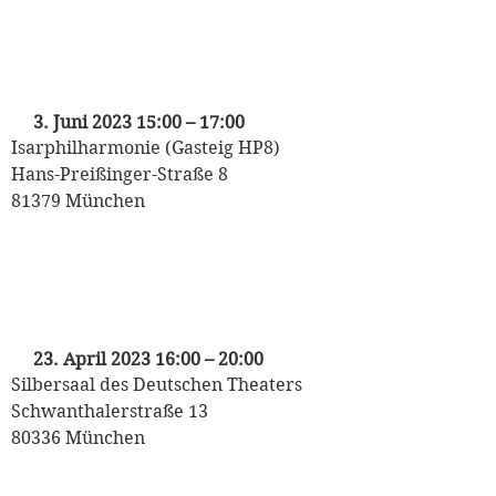
„Tanz den Gasteig“
mit dem Odeon Tanzorchester
3. Juni 2023 15:00
–
17:00
Isarphilharmonie (Gasteig HP8)
Hans-Preißinger-Straße 8
81379 München
„Tanztee“
mit Albrecht von Weech und dem Odeon
Tanzorchester
23. April 2023 16:00
–
20:00
Silbersaal des Deutschen Theaters
Schwanthalerstraße 13
80336 München