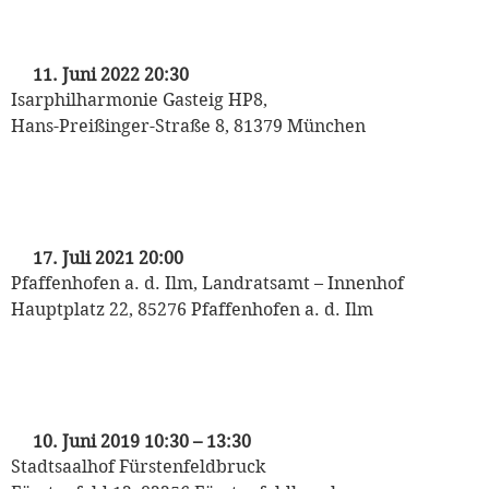
„Tanz den Gasteig“
mit dem Odeon Tanzorchester
11. Juni 2022 20:30
Isarphilharmonie Gasteig HP8,
Hans-Preißinger-Straße 8, 81379 München
„Swing der 20er – 40er Jahre“
mit dem Odeon Tanzorchester
17. Juli 2021 20:00
Pfaffenhofen a. d. Ilm, Landratsamt – Innenhof
Hauptplatz 22, 85276 Pfaffenhofen a. d. Ilm
„Gartentage FFB“
mit dem Odeon Tanzorchester
10. Juni 2019 10:30
–
13:30
Stadtsaalhof Fürstenfeldbruck