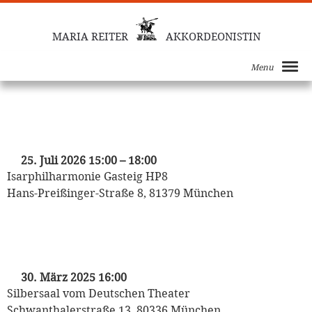
MARIA REITER
AKKORDEONISTIN
Menu
„Tanz den Gasteig“
mit dem Odeon Tanzorchester
25. Juli 2026 15:00
–
18:00
Isarphilharmonie Gasteig HP8
Hans-Preißinger-Straße 8, 81379 München
„TANZTEE“
mit Albrecht von Weech
30. März 2025 16:00
Silbersaal vom Deutschen Theater
Schwanthalerstraße 13, 80336 München