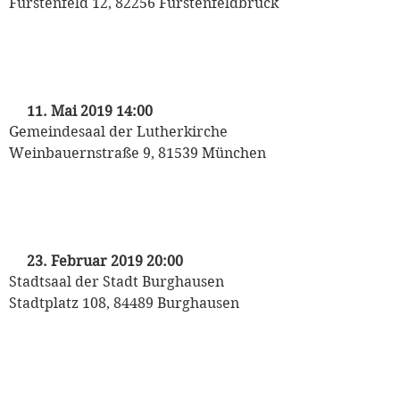
Fürstenfeld 12, 82256 Fürstenfeldbruck
„Tanznachmittag für Demenzkranke“
mit dem Odeon Tanzorchester
11. Mai 2019 14:00
Gemeindesaal der Lutherkirche
Weinbauernstraße 9, 81539 München
„Valentinsball der Stadt Burghausen“
mit dem Odeon Tanzorchester
23. Februar 2019 20:00
Stadtsaal der Stadt Burghausen
Stadtplatz 108, 84489 Burghausen
„Ballroom night 2018“
mit dem Odeon Tanzorchester