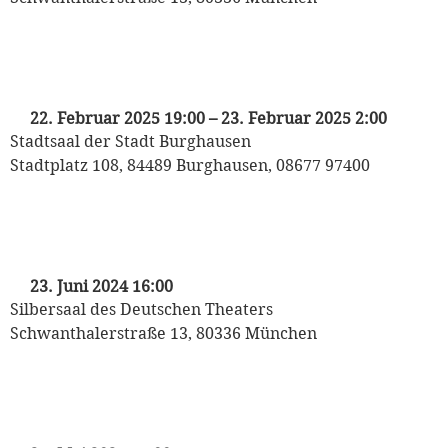
„Chapeau – Ball der Hüte“
mit dem Odeon Tanzorchester
22. Februar 2025 19:00
–
23. Februar 2025 2:00
Stadtsaal der Stadt Burghausen
Stadtplatz 108, 84489 Burghausen, 08677 97400
„20er Tanztee mit Albrecht von Weech“
mit dem Odeon Tanzorchester
23. Juni 2024 16:00
Silbersaal des Deutschen Theaters
Schwanthalerstraße 13, 80336 München
„Tanz den Gasteig“
mit dem Odeon Tanzorchester