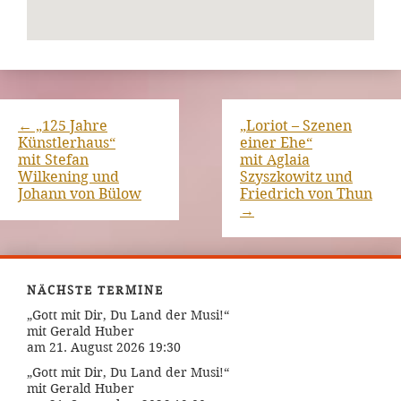
←
„125 Jahre
„Loriot – Szenen
Künstlerhaus“
einer Ehe“
mit Stefan
mit Aglaia
Wilkening und
Szyszkowitz und
Johann von Bülow
Friedrich von Thun
→
NÄCHSTE TERMINE
„Gott mit Dir, Du Land der Musi!“
mit Gerald Huber
am 21. August 2026 19:30
„Gott mit Dir, Du Land der Musi!“
mit Gerald Huber