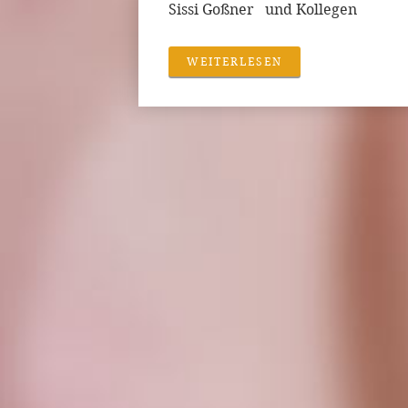
Sissi Goßner und Kollegen
WEITERLESEN