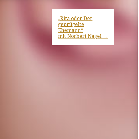
„Rita oder Der
geprügelte
Ehemann“
mit Norbert Nagel
→