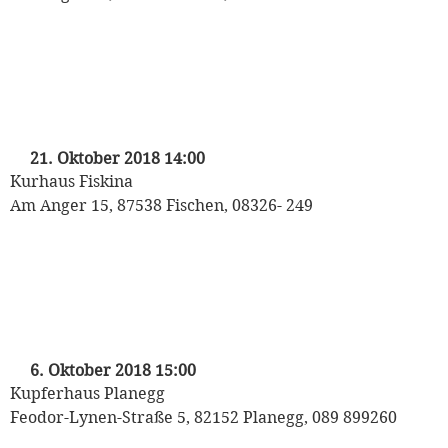
„Mozart auf Reisen“
Kinderkonzert der Münchner
Philharmoniker
mit Heinrich Klug und den Puppet Players
21. Oktober 2018 14:00
Kurhaus Fiskina
Am Anger 15, 87538 Fischen, 08326- 249
„Mozart auf Reisen“
Kinderkonzert der Münchner
Philharmoniker
mit Heinrich Klug und den Puppet Players
6. Oktober 2018 15:00
Kupferhaus Planegg
Feodor-Lynen-Straße 5, 82152 Planegg, 089 899260