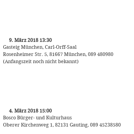
„Mozart auf Reisen“
Kinderkonzert der Münchner
Philharmoniker
mit Heinrich Klug und den Puppet Players
9. März 2018 13:30
Gasteig München, Carl-Orff-Saal
Rosenheimer Str. 5, 81667 München, 089 480980
(Anfangszeit noch nicht bekannt)
„Mozart auf Reisen“
Kinderkonzert der Münchner
Philharmoniker
mit Heinrich Klug und den Puppet Players
4. März 2018 15:00
Bosco Bürger- und Kulturhaus
Oberer Kirchenweg 1, 82131 Gauting, 089 45238580