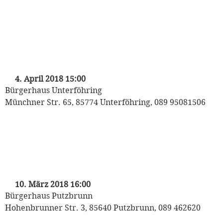
„Mozart auf Reisen“
Kinderkonzert der Münchner
Philharmoniker
mit Heinrich Klug und den Puppet Players
4. April 2018 15:00
Bürgerhaus Unterföhring
Münchner Str. 65, 85774 Unterföhring, 089 95081506
„Mozart auf Reisen“
Kinderkonzert der Münchner
Philharmoniker
mit Heinrich Klug und den Puppet Players
10. März 2018 16:00
Bürgerhaus Putzbrunn
Hohenbrunner Str. 3, 85640 Putzbrunn, 089 462620