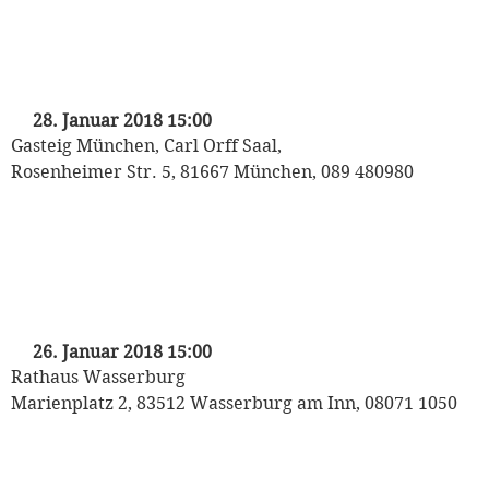
„Mozart auf Reisen“
Kinderkonzert der Münchner
Philharmoniker
mit Heinrich Klug und den Puppet Players
28. Januar 2018 15:00
Gasteig München, Carl Orff Saal,
Rosenheimer Str. 5, 81667 München, 089 480980
„Mozart auf Reisen“
Kinderkonzert der Münchner
Philharmoniker
mit Heinrich Klug und den Puppet Players
26. Januar 2018 15:00
Rathaus Wasserburg
Marienplatz 2, 83512 Wasserburg am Inn, 08071 1050
„Kasperl und die wilden Tiere“