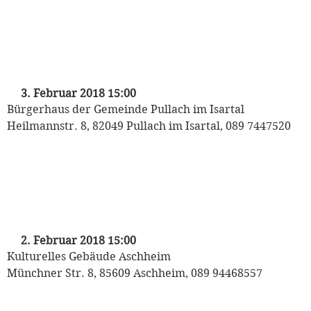
„Mozart auf Reisen“
Kinderkonzert der Münchner
Philharmoniker
mit Heinrich Klug und den Puppet Players
3. Februar 2018 15:00
Bürgerhaus der Gemeinde Pullach im Isartal
Heilmannstr. 8, 82049 Pullach im Isartal, 089 7447520
„Mozart auf Reisen“
Kinderkonzert der Münchner
Philharmoniker
mit Heinrich Klug und den Puppet Players
2. Februar 2018 15:00
Kulturelles Gebäude Aschheim
Münchner Str. 8, 85609 Aschheim, 089 94468557