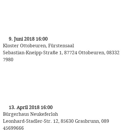
„Mozart auf Reisen“
Kinderkonzert der Münchner
Philharmoniker
mit Heinrich Klug und den Puppet Players
9. Juni 2018 16:00
Kloster Ottobeuren, Fürstensaal
Sebastian-Kneipp-Straße 1, 87724 Ottobeuren, 08332
7980
„Mozart auf Reisen“
Kinderkonzert der Münchner
Philharmoniker
mit Heinrich Klug und den Puppet Players
13. April 2018 16:00
Bürgerhaus Neukeferloh
Leonhard-Stadler-Str. 12, 85630 Grasbrunn, 089
45699666