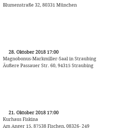
Blumenstraße 32, 80331 München
„Mozart auf Reisen“
Kinderkonzert der Münchner
Philharmoniker
mit Heinrich Klug und den Puppet Players
28. Oktober 2018 17:00
Magnobonus-Markmiller-Saal in Straubing
Äußere Passauer Str. 60, 94315 Straubing
„Mozart auf Reisen“
Kinderkonzert der Münchner
Philharmoniker
mit Heinrich Klug und den Puppet Players
21. Oktober 2018 17:00
Kurhaus Fiskina
Am Anger 15, 87538 Fischen, 08326- 249