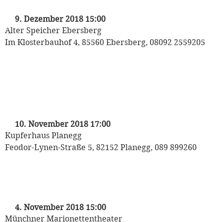
mit Heinrich Klug und den Puppet Players
9. Dezember 2018 15:00
Alter Speicher Ebersberg
Im Klosterbauhof 4, 85560 Ebersberg, 08092 2559205
„Mozart auf Reisen“
Kinderkonzert der Münchner
Philharmoniker
mit Heinrich Klug und den Puppet Players
10. November 2018 17:00
Kupferhaus Planegg
Feodor-Lynen-Straße 5, 82152 Planegg, 089 899260
„Kasperl und die wilden Tiere“
Puppet Players
4. November 2018 15:00
Münchner Marionettentheater