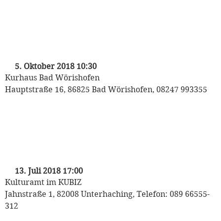
„Mozart auf Reisen“
Kinderkonzert der Münchner
Philharmoniker
mit Heinrich Klug und den Puppet Players
5. Oktober 2018 10:30
Kurhaus Bad Wörishofen
Hauptstraße 16, 86825 Bad Wörishofen, 08247 993355
„Mozart auf Reisen“
Kinderkonzert der Münchner
Philharmoniker
mit Heinrich Klug und den Puppet Players
13. Juli 2018 17:00
Kulturamt im KUBIZ
Jahnstraße 1, 82008 Unterhaching, Telefon: 089 66555-
312