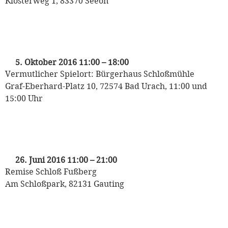
Klosterweg 1, 83370 Seeon
„Kasperl und die wilden Tiere“
Puppet Players
5. Oktober 2016 11:00
–
18:00
Vermutlicher Spielort: Bürgerhaus Schloßmühle
Graf-Eberhard-Platz 10, 72574 Bad Urach, 11:00 und
15:00 Uhr
„Kasperl und die wilden Tiere“
Puppet Players
26. Juni 2016 11:00
–
21:00
Remise Schloß Fußberg
Am Schloßpark, 82131 Gauting
„Kasperl und die wilden Tiere“