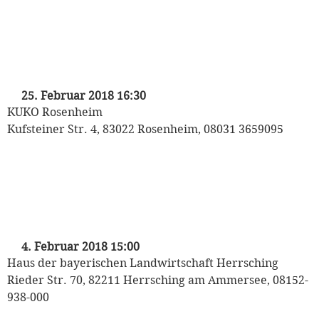
„Mozart auf Reisen“
Kinderkonzert der Münchner
Philharmoniker
mit Heinrich Klug und den Puppet Players
25. Februar 2018 16:30
KUKO Rosenheim
Kufsteiner Str. 4, 83022 Rosenheim, 08031 3659095
„Mozart auf Reisen“
Kinderkonzert der Münchner
Philharmoniker
mit Heinrich Klug und den Puppet Players
4. Februar 2018 15:00
Haus der bayerischen Landwirtschaft Herrsching
Rieder Str. 70, 82211 Herrsching am Ammersee, 08152-
938-000