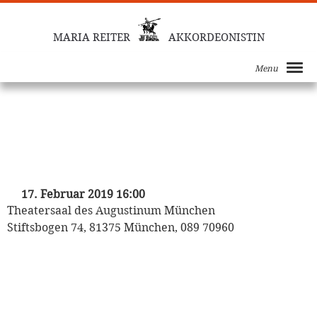
MARIA REITER
AKKORDEONISTIN
Menu
„Mozart auf Reisen“
Kinderkonzert der Münchner
Philharmoniker
mit Heinrich Klug und den Puppet Players
17. Februar 2019 16:00
Theatersaal des Augustinum München
Stiftsbogen 74, 81375 München, 089 70960
„Mozart auf Reisen“
Kinderkonzert der Münchner
Philharmoniker