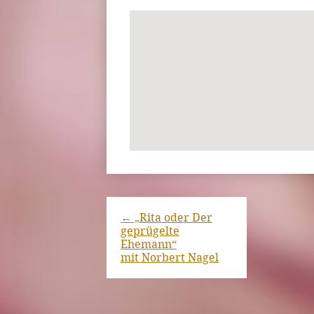
←
„Rita oder Der
geprügelte
Ehemann“
mit Norbert Nagel