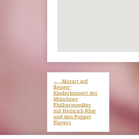
←
„Mozart auf
Reisen“
Kinderkonzert der
Münchner
Philharmoniker
mit Heinrich Klug
und den Puppet
Players