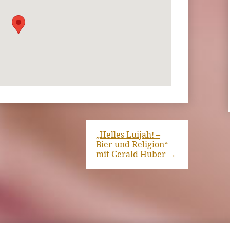
„Helles Luijah! –
Bier und Religion“
mit Gerald Huber
→