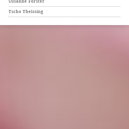
Susanne Forster
Tscho Theissing