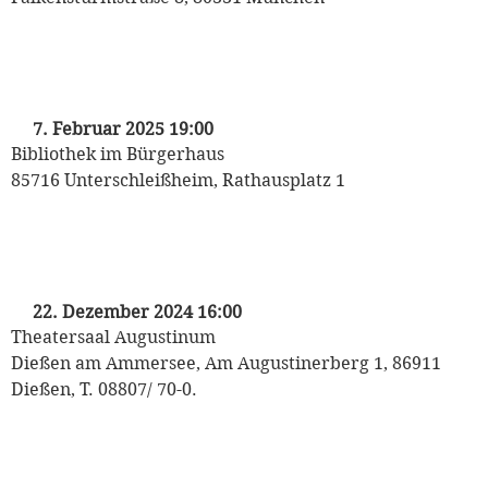
„Kriminaltango“
mit Michaela May
7. Februar 2025 19:00
Bibliothek im Bürgerhaus
85716 Unterschleißheim, Rathausplatz 1
„O Du Fröhliche“
mit Michaela May
22. Dezember 2024 16:00
Theatersaal Augustinum
Dießen am Ammersee, Am Augustinerberg 1, 86911
Dießen, T. 08807/ 70-0.
„O Du Fröhliche“
mit Michaela May