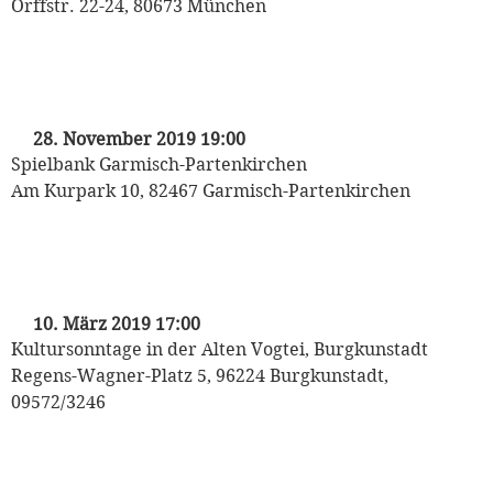
Orffstr. 22-24, 80673 München
„Liebe & weitere Katastrophen“
mit Michaela May
28. November 2019 19:00
Spielbank Garmisch-Partenkirchen
Am Kurpark 10, 82467 Garmisch-Partenkirchen
„Liebe & weitere Katastrophen“
mit Michaela May
10. März 2019 17:00
Kultursonntage in der Alten Vogtei, Burgkunstadt
Regens-Wagner-Platz 5, 96224 Burgkunstadt,
09572/3246
„Oh du Fröhliche“