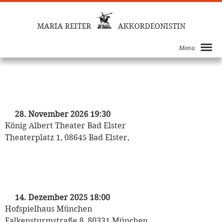
MARIA REITER
AKKORDEONISTIN
Menu
„Oh du Fröhliche“
mit Michaela May
28. November 2026 19:30
König Albert Theater Bad Elster
Theaterplatz 1, 08645 Bad Elster,
„Oh Du Fröhliche“
mit Michaela May
14. Dezember 2025 18:00
Hofspielhaus München
Falkensturmstraße 8, 80331 München