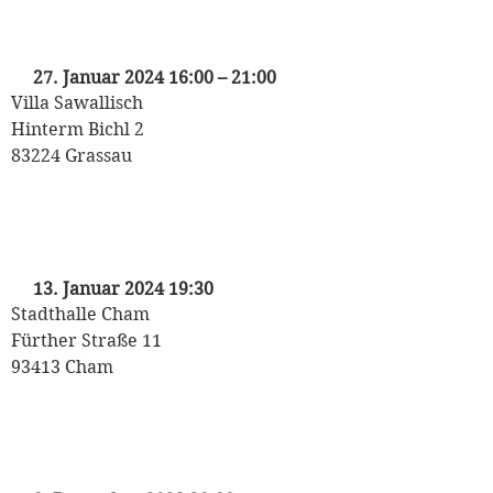
„Kriminaltango“
mit Michaela May
27. Januar 2024 16:00
–
21:00
Villa Sawallisch
Hinterm Bichl 2
83224 Grassau
„Liebe & weitere Katastrophen“
mit Michaela May
13. Januar 2024 19:30
Stadthalle Cham
Fürther Straße 11
93413 Cham
„O Du Fröhliche“
mit Michaela May