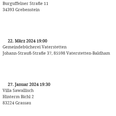
Burguffelner Straße 11
34393 Grebenstein
„„Liebe und weitere Katastrophen“
mit Michaela May
22. März 2024 19:00
Gemeindebücherei Vaterstetten
Johann-Strauß-Straße 37, 85598 Vaterstetten-Baldham
„Kriminaltango“
mit Michaela May
27. Januar 2024 19:30
Villa Sawallisch
Hinterm Bichl 2
83224 Grassau