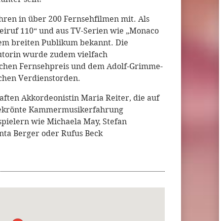
ahren in über 200 Fernsehfilmen mit. Als
eiruf 110“ und aus TV-Serien wie „Monaco
inem breiten Publikum bekannt. Die
utorin wurde zudem vielfach
schen Fernsehpreis und dem Adolf-Grimme-
ischen Verdienstorden.
aften Akkordeonistin Maria Reiter, die auf
sgekrönte Kammermusikerfahrung
spielern wie Michaela May, Stefan
enta Berger oder Rufus Beck