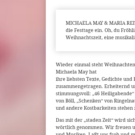
MICHAELA MAY & MARIA REITER
die Festtage ein. Oh, du Fröhl
Weihnachtszeit, eine musikal
Wieder einmal steht Weihnachten 
Michaela May hat
ihre liebsten Texte, Gedichte und
zusammengetragen. Erheiternd u
stimmungsvoll: „46 Heiligabende“ 
von Böll, „Schenken“ von Ringelna
und andere Kostbarkeiten stehen 
Das mit der „staden Zeit“ wird sic
wörtlich genommen. Wir freuen un
und Musiken. Laßt uns froh und m