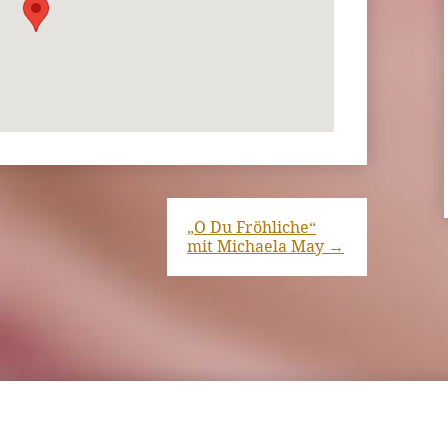
„O Du Fröhliche“
mit Michaela May
→