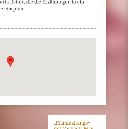
aria Reiter, die die Erzählungen in ein
e einspinnt.
„Kriminaltango“
mit Michaela May
→