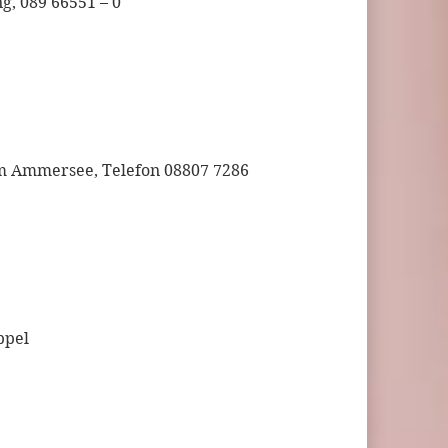
g, 089 66551 – 0
am Ammersee, Telefon 08807 7286
ppel