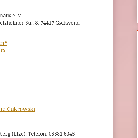
haus e. V.
elzheimer Str. 8, 74417 Gschwend
en“
rs
t
ine Cukrowski
erg (Efze), Telefon: 05681 6345