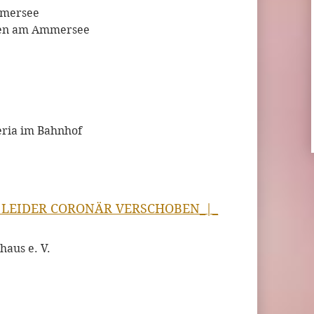
mmersee
ßen am Ammersee
zeria im Bahnhof
RD LEIDER CORONÄR VERSCHOBEN_|_
haus e. V.