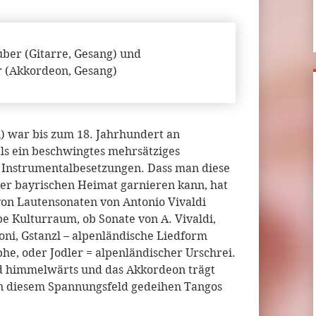
uber (Gitarre, Gesang) und
r (Akkordeon, Gesang)
) war bis zum 18. Jahrhundert an
ls ein beschwingtes mehrsätziges
n Instrumentalbesetzungen. Dass man diese
der bayrischen Heimat garnieren kann, hat
on Lautensonaten von Antonio Vivaldi
lbe Kulturraum, ob Sonate von A. Vivaldi,
loni, Gstanzl – alpenländische Liedform
phe, oder Jodler = alpenländischer Urschrei.
nd himmelwärts und das Akkordeon trägt
 In diesem Spannungsfeld gedeihen Tangos