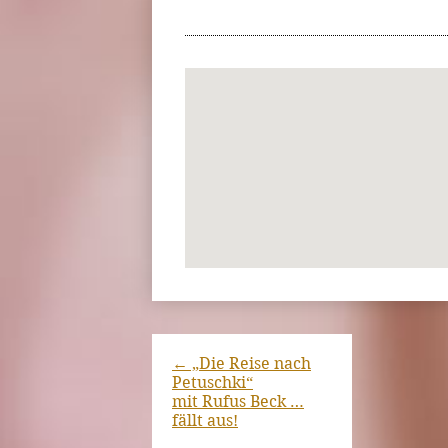
←
„Die Reise nach
Petuschki“
mit Rufus Beck …
fällt aus!