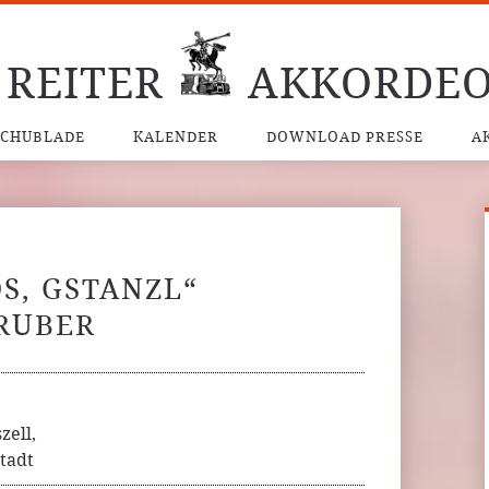
 REITER
AKKORDEO
SCHUBLADE
KALENDER
DOWNLOAD PRESSE
A
S, GSTANZL“
GRUBER
ell,
stadt