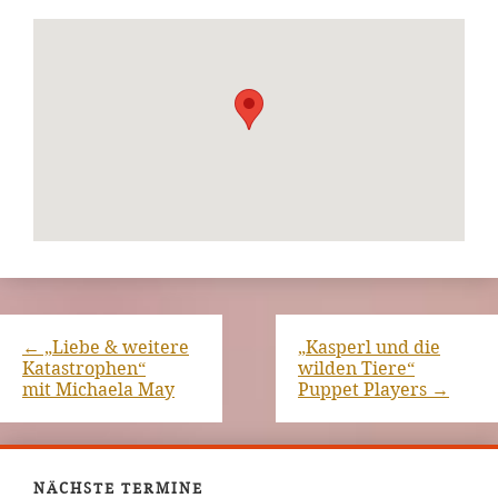
←
„Liebe & weitere
„Kasperl und die
Katastrophen“
wilden Tiere“
mit Michaela May
Puppet Players
→
NÄCHSTE TERMINE