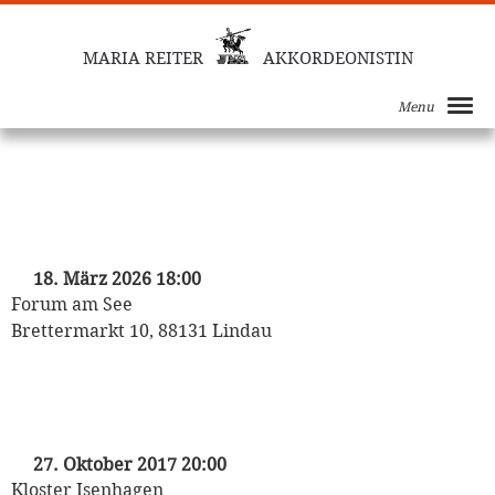
MARIA REITER
AKKORDEONISTIN
Menu
„Nachklang“
Gedenkkonzert für Rudi Spring mit
Freunden
18. März 2026 18:00
Forum am See
Brettermarkt 10, 88131 Lindau
„Und sowas muß man sich sagen lassen …“
Christian Wolff liest Kästner
27. Oktober 2017 20:00
Kloster Isenhagen