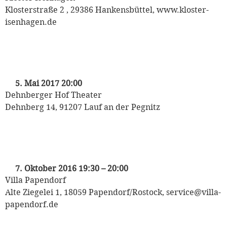
Klosterstraße 2 , 29386 Hankensbüttel, www.kloster-
isenhagen.de
„Und sowas muß man sich sagen lassen …“
Christian Wolff liest Kästner
5. Mai 2017 20:00
Dehnberger Hof Theater
Dehnberg 14, 91207 Lauf an der Pegnitz
„Und sowas muß man sich sagen lassen …“
Christian Wolff liest Kästner
7. Oktober 2016 19:30
–
20:00
Villa Papendorf
Alte Ziegelei 1, 18059 Papendorf/Rostock, service@villa-
papendorf.de