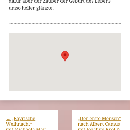
dafür aber der Zauber der Geburt des Lebens
umso heller glänzte.
←
„Bayrische
„Der erste Mensch“
Weihnacht“
nach Albert Camus
mit Michaela May
mit Joachim Król &