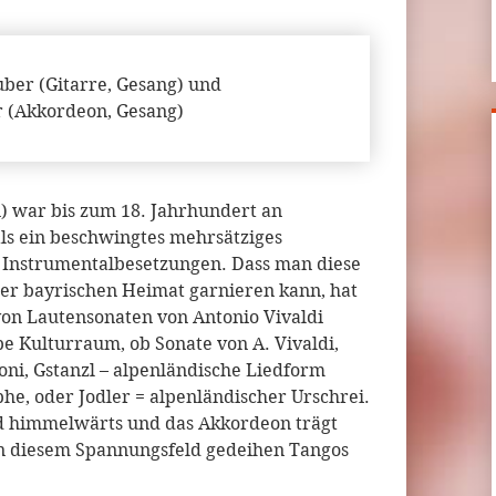
uber (Gitarre, Gesang) und
r (Akkordeon, Gesang)
) war bis zum 18. Jahrhundert an
ls ein beschwingtes mehrsätziges
n Instrumentalbesetzungen. Dass man diese
der bayrischen Heimat garnieren kann, hat
on Lautensonaten von Antonio Vivaldi
lbe Kulturraum, ob Sonate von A. Vivaldi,
loni, Gstanzl – alpenländische Liedform
phe, oder Jodler = alpenländischer Urschrei.
nd himmelwärts und das Akkordeon trägt
 In diesem Spannungsfeld gedeihen Tangos