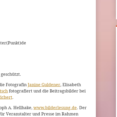
ter(Punkt)de
 geschützt.
die Fotografin
Janine Guldener
, Elisabeth
tsch
fotografiert und die Beitragsbilder bei
Fichert
.
toph A. Hellhake,
www.bilderlesung.de
. Der
für Veranstalter und Presse im Rahmen