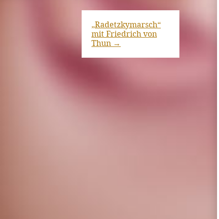
„Radetzkymarsch“
mit Friedrich von
Thun
→