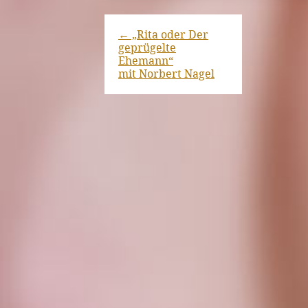
←
„Rita oder Der
geprügelte
Ehemann“
mit Norbert Nagel