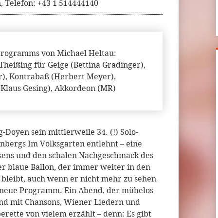
n, Telefon: +43 1 514444140
Programms von Michael Heltau:
heißing für Geige (Bettina Gradinger),
r), Kontrabaß (Herbert Meyer),
(Klaus Gesing), Akkordeon (MR)
Doyen sein mittlerweile 34. (!) Solo-
enbergs Im Volksgarten entlehnt – eine
ssens und den schalen Nachgeschmack des
ser blaue Ballon, der immer weiter in den
bleibt, auch wenn er nicht mehr zu sehen
as neue Programm. Ein Abend, der mühelos
und mit Chansons, Wiener Liedern und
erette von vielem erzählt – denn: Es gibt