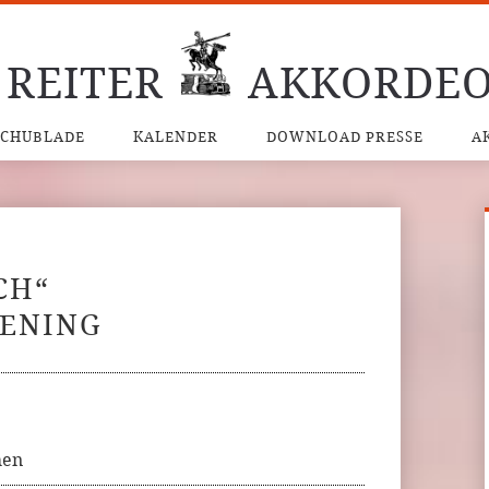
 REITER
AKKORDEO
SCHUBLADE
KALENDER
DOWNLOAD PRESSE
A
CH“
KENING
hen