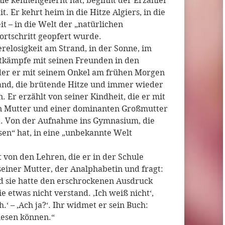
 nie kennengelernt hat, beginnt der Erzähler
t. Er kehrt heim in die Hitze Algiers, in die
it – in die Welt der „natürlichen
ortschritt geopfert wurde.
erelosigkeit am Strand, in der Sonne, im
stkämpfe mit seinen Freunden in den
u der er mit seinem Onkel am frühen Morgen
rand, die brütende Hitze und immer wieder
. Er erzählt von seiner Kindheit, die er mit
n Mutter und einer dominanten Großmutter
t. Von der Aufnahme ins Gymnasium, die
sen“ hat, in eine „unbekannte Welt
t von den Lehren, die er in der Schule
einer Mutter, der Analphabetin und fragt:
nd sie hatte den erschrockenen Ausdruck
 etwas nicht verstand. ‚Ich weiß nicht‘,
ch.‘ – ‚Ach ja?‘. Ihr widmet er sein Buch:
 lesen können.“