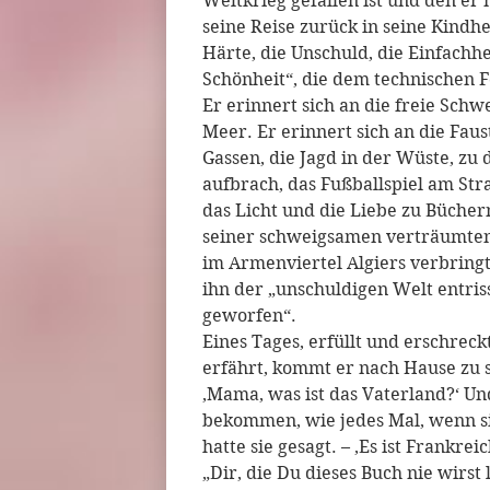
Weltkrieg gefallen ist und den er
seine Reise zurück in seine Kindhei
Härte, die Unschuld, die Einfachhe
Schönheit“, die dem technischen F
Er erinnert sich an die freie Schw
Meer. Er erinnert sich an die Fau
Gassen, die Jagd in der Wüste, z
aufbrach, das Fußballspiel am St
das Licht und die Liebe zu Büchern
seiner schweigsamen verträumte
im Armenviertel Algiers verbring
ihn der „unschuldigen Welt entris
geworfen“.
Eines Tages, erfüllt und erschreck
erfährt, kommt er nach Hause zu s
‚Mama, was ist das Vaterland?‘ U
bekommen, wie jedes Mal, wenn sie
hatte sie gesagt. – ‚Es ist Frankrei
„Dir, die Du dieses Buch nie wirst