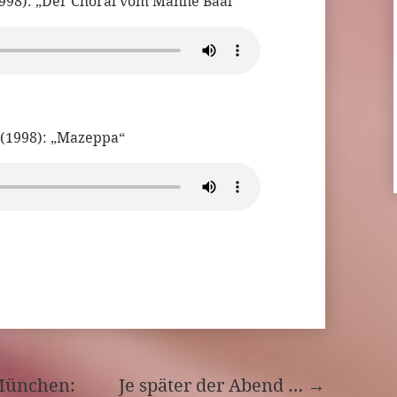
1998): „Der Choral vom Manne Baal“
 (1998): „Mazeppa“
 München:
Je später der Abend …
→