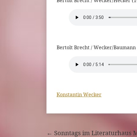
Bertolt Brecht / Wecker/Hecker (
Bertolt Brecht / Wecker/Baumann
Konstantin Wecker
←
Sonntags im Literaturhaus