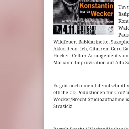
Um u
Baßp
Kont
Wald
Paus
Wildfeuer, Baßklarinette, Saxopho
Akkordeon: Ich, Gitarren: Gerd Ba
Hecker: Cello + Arrangement vom
Mariano: Improvisation auf Alto S
Es gibt noch einen Lifemitschnit
etliche CD-Poduktionen für Groß u
Wecker/Brecht Studioaufnahme ist 
Strazicki