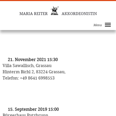
MARIA REITER
AKKORDEONISTIN
Menu
„ins Kaffeehaus!“
mit Florian Sonnleitner und Heinrich Klug
21. November 2021 15:30
Villa Sawallisch, Grassau
Hinterm Bichl 2, 83224 Grassau,
Telefon: +49 8641 6998553
„ins Kaffeehaus!“
mit Florian Sonnleitner und Heinrich Klug
15. September 2019 15:00
Bürgerhaus Putzbrunn