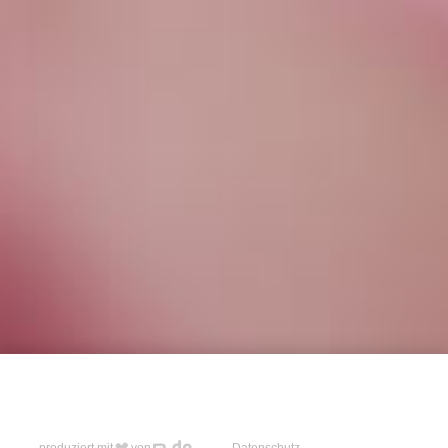
produziert mit
von