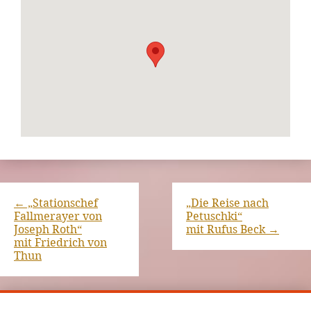
←
„Stationschef
„Die Reise nach
Fallmerayer von
Petuschki“
Joseph Roth“
mit Rufus Beck
→
mit Friedrich von
Thun