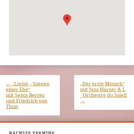
←
„Loriot – Szenen
„Der erste Mensch“
einer Ehe“
mit Jens Harzer & L
mit Senta Berger
´Orchestre du Soleil
und Friedrich von
→
Thun
NÄCHSTE TERMINE