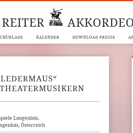
 REITER
AKKORDEO
SCHUBLADE
KALENDER
DOWNLOAD PRESSE
A
 FLEDERMAUS“
 THEATERMUSIKERN
spiele Langenlois,
genlois, Österreich