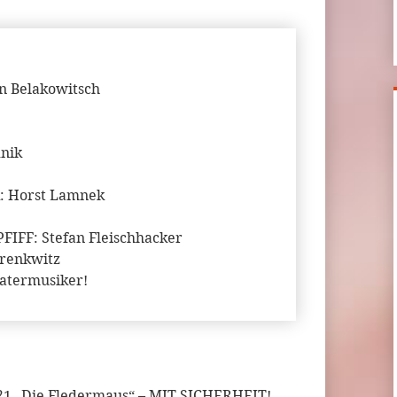
 Belakowitsch
nik
 Horst Lamnek
IFF: Stefan Fleischhacker
renkwitz
eatermusiker!
1 „Die Fledermaus“ – MIT SICHERHEIT!