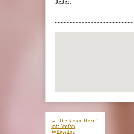
Reiter.
←
„Die kleine Hexe“
mit Stefan
Wilkening