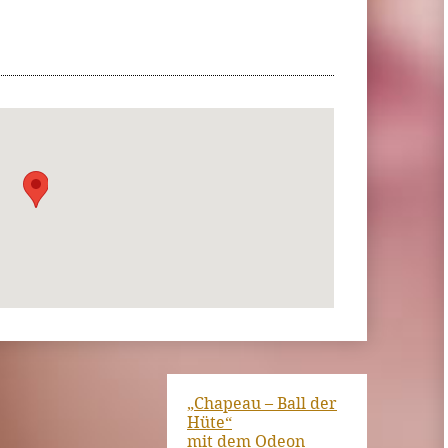
„Chapeau – Ball der
Hüte“
mit dem Odeon