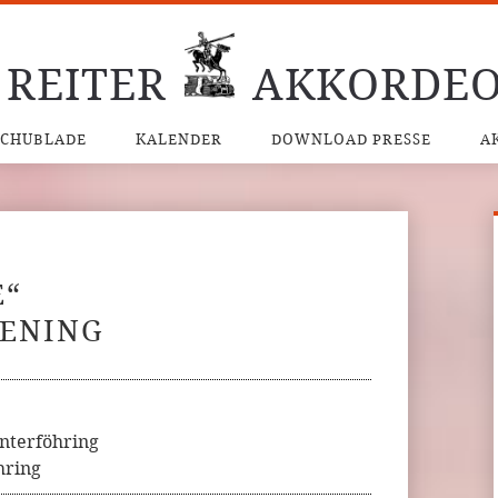
 REITER
AKKORDEO
SCHUBLADE
KALENDER
DOWNLOAD PRESSE
A
E“
KENING
nterföhring
hring