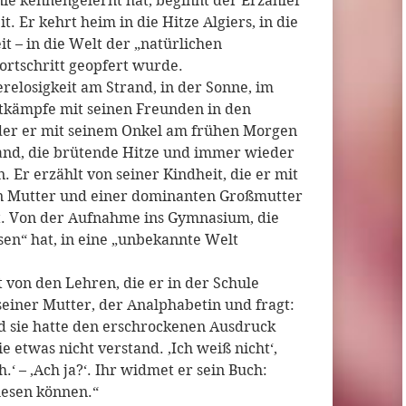
 nie kennengelernt hat, beginnt der Erzähler
t. Er kehrt heim in die Hitze Algiers, in die
it – in die Welt der „natürlichen
ortschritt geopfert wurde.
erelosigkeit am Strand, in der Sonne, im
stkämpfe mit seinen Freunden in den
u der er mit seinem Onkel am frühen Morgen
rand, die brütende Hitze und immer wieder
. Er erzählt von seiner Kindheit, die er mit
n Mutter und einer dominanten Großmutter
t. Von der Aufnahme ins Gymnasium, die
sen“ hat, in eine „unbekannte Welt
t von den Lehren, die er in der Schule
einer Mutter, der Analphabetin und fragt:
nd sie hatte den erschrockenen Ausdruck
 etwas nicht verstand. ‚Ich weiß nicht‘,
ch.‘ – ‚Ach ja?‘. Ihr widmet er sein Buch:
 lesen können.“