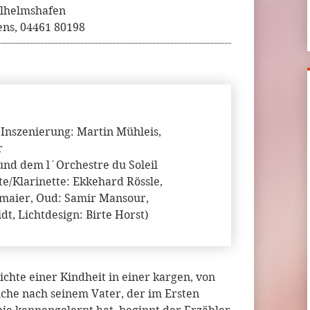
ilhelmshafen
ens, 04461 80198
 Inszenierung: Martin Mühleis,
r
und dem l´Orchestre du Soleil
te/Klarinette: Ekkehard Rössle,
lmaier, Oud: Samir Mansour,
t, Lichtdesign: Birte Horst)
ichte einer Kindheit in einer kargen, von
che nach seinem Vater, der im Ersten