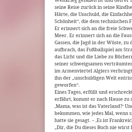
Weltkrieg gefallen ist und den er
seine Reise zurück in seine Kindhei
Härte, die Unschuld, die Einfachhe
Schönheit“, die dem technischen F
Er erinnert sich an die freie Schw
Meer. Er erinnert sich an die Fau
Gassen, die Jagd in der Wüste, z
aufbrach, das Fußballspiel am St
das Licht und die Liebe zu Büchern
seiner schweigsamen verträumte
im Armenviertel Algiers verbring
ihn der „unschuldigen Welt entris
geworfen“.
Eines Tages, erfüllt und erschreck
erfährt, kommt er nach Hause zu s
‚Mama, was ist das Vaterland?‘ U
bekommen, wie jedes Mal, wenn sie
hatte sie gesagt. – ‚Es ist Frankrei
„Dir, die Du dieses Buch nie wirst