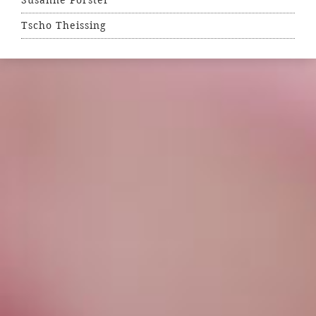
Susanne Forster
Tscho Theissing