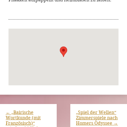
←
„Bairische
„Spiel der Wellen“
Wortkunde (mit
Zimmerspiele nach
Französisch)“
Homers Odyssee
→