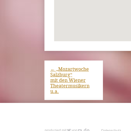
←
„Mozartwoche
Salzburg“
mit den Wiener
Theatermusikern
u.a.
produziert mit
von
Datenschutz