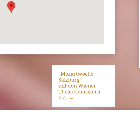
„Mozartwoche
Salzburg“
mit den Wiener
Theatermusikern
u.a.
→