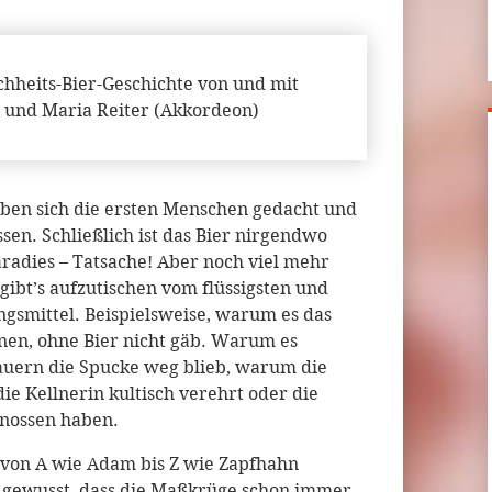
hheits-Bier-Geschichte von und mit
 und Maria Reiter (Akkordeon)
 haben sich die ersten Menschen gedacht und
ssen. Schließlich ist das Bier nirgendwo
radies – Tatsache! Aber noch viel mehr
gibt’s aufzutischen vom flüssigsten und
gsmittel. Beispielsweise, warum es das
onen, ohne Bier nicht gäb. Warum es
auern die Spucke weg blieb, warum die
ie Kellnerin kultisch verehrt oder die
enossen haben.
 von A wie Adam bis Z wie Zapfhahn
ie gewusst, dass die Maßkrüge schon immer