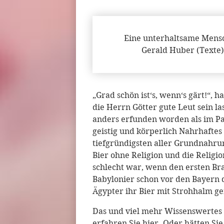
Eine unterhaltsame Mensc
Gerald Huber (Texte)
„Grad schön ist‘s, wenn‘s gärt!“,
die Herrn Götter gute Leut sein la
anders erfunden worden als im Pa
geistig und körperlich Nahrhaftes 
tiefgründigsten aller Grundnahrun
Bier ohne Religion und die Religi
schlecht war, wenn den ersten Br
Babylonier schon vor den Bayern d
Ägypter ihr Bier mit Strohhalm g
Das und viel mehr Wissenswertes
erfahren Sie hier. Oder hätten S