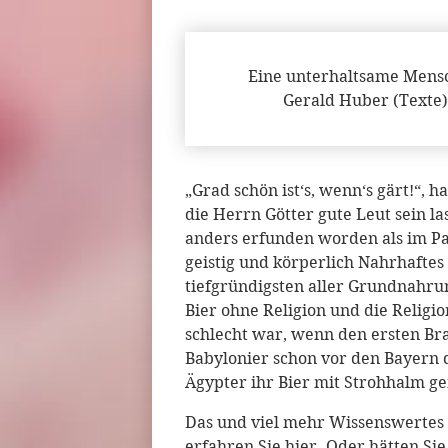
Eine unterhaltsame Mensc
Gerald Huber (Texte)
„Grad schön ist‘s, wenn‘s gärt!“,
die Herrn Götter gute Leut sein la
anders erfunden worden als im Pa
geistig und körperlich Nahrhaftes 
tiefgründigsten aller Grundnahrun
Bier ohne Religion und die Religi
schlecht war, wenn den ersten Br
Babylonier schon vor den Bayern d
Ägypter ihr Bier mit Strohhalm g
Das und viel mehr Wissenswertes
erfahren Sie hier. Oder hätten S