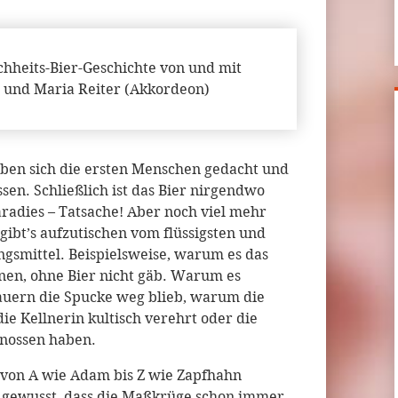
hheits-Bier-Geschichte von und mit
 und Maria Reiter (Akkordeon)
 haben sich die ersten Menschen gedacht und
ssen. Schließlich ist das Bier nirgendwo
radies – Tatsache! Aber noch viel mehr
gibt’s aufzutischen vom flüssigsten und
gsmittel. Beispielsweise, warum es das
onen, ohne Bier nicht gäb. Warum es
auern die Spucke weg blieb, warum die
ie Kellnerin kultisch verehrt oder die
enossen haben.
 von A wie Adam bis Z wie Zapfhahn
ie gewusst, dass die Maßkrüge schon immer