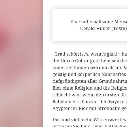
Eine unterhaltsame Mensc
Gerald Huber (Texte)
„Grad schön ist‘s, wenn‘s gärt!“,
die Herrn Götter gute Leut sein la
anders erfunden worden als im Pa
geistig und körperlich Nahrhaftes 
tiefgründigsten aller Grundnahrun
Bier ohne Religion und die Religi
schlecht war, wenn den ersten Br
Babylonier schon vor den Bayern d
Ägypter ihr Bier mit Strohhalm g
Das und viel mehr Wissenswertes
erfahren Sie hier. Oder hätten S