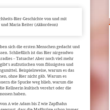
hheits-Bier-Geschichte von und mit
 und Maria Reiter (Akkordeon)
 haben sich die ersten Menschen gedacht und
ssen. Schließlich ist das Bier nirgendwo
radies – Tatsache! Aber noch viel mehr
gibt’s aufzutischen vom flüssigsten und
gsmittel. Beispielsweise, warum es das
onen, ohne Bier nicht gäb. Warum es
auern die Spucke weg blieb, warum die
ie Kellnerin kultisch verehrt oder die
enossen haben.
 von A wie Adam bis Z wie Zapfhahn
ie gewusst, dass die Maßkrüge schon immer