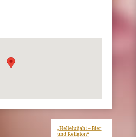
„Helleluijah! – Bier
und Religion“