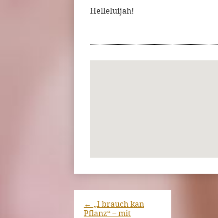
Helleluijah!
←
„I brauch kan
Pflanz“ – mit