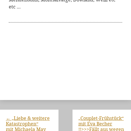
etc …
←
„Liebe & weitere
„Couplet-Frühstück“
Katastrophen“
mit Eva Becher
mit Michaela May
!!>>>Fällt aus wegen