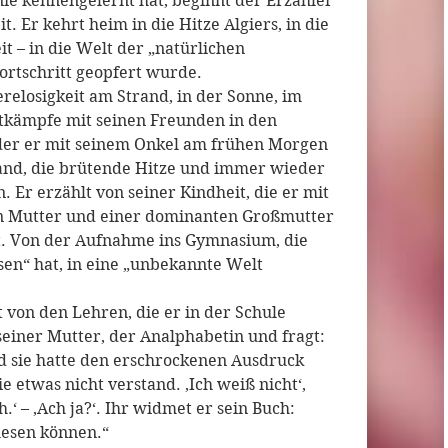
 nie kennengelernt hat, beginnt der Erzähler
t. Er kehrt heim in die Hitze Algiers, in die
it – in die Welt der „natürlichen
ortschritt geopfert wurde.
erelosigkeit am Strand, in der Sonne, im
stkämpfe mit seinen Freunden in den
u der er mit seinem Onkel am frühen Morgen
rand, die brütende Hitze und immer wieder
. Er erzählt von seiner Kindheit, die er mit
n Mutter und einer dominanten Großmutter
t. Von der Aufnahme ins Gymnasium, die
sen“ hat, in eine „unbekannte Welt
t von den Lehren, die er in der Schule
einer Mutter, der Analphabetin und fragt:
nd sie hatte den erschrockenen Ausdruck
 etwas nicht verstand. ‚Ich weiß nicht‘,
ch.‘ – ‚Ach ja?‘. Ihr widmet er sein Buch:
 lesen können.“