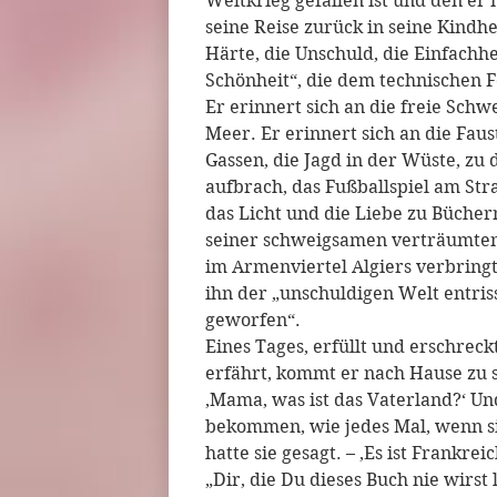
Weltkrieg gefallen ist und den er
seine Reise zurück in seine Kindhei
Härte, die Unschuld, die Einfachhe
Schönheit“, die dem technischen F
Er erinnert sich an die freie Schw
Meer. Er erinnert sich an die Fau
Gassen, die Jagd in der Wüste, z
aufbrach, das Fußballspiel am St
das Licht und die Liebe zu Büchern
seiner schweigsamen verträumte
im Armenviertel Algiers verbring
ihn der „unschuldigen Welt entris
geworfen“.
Eines Tages, erfüllt und erschreck
erfährt, kommt er nach Hause zu s
‚Mama, was ist das Vaterland?‘ U
bekommen, wie jedes Mal, wenn sie
hatte sie gesagt. – ‚Es ist Frankrei
„Dir, die Du dieses Buch nie wirst