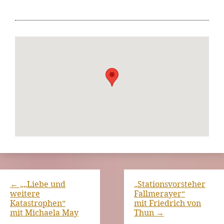
←
„„Liebe und
„Stationsvorsteher
weitere
Fallmerayer“
Katastrophen“
mit Friedrich von
mit Michaela May
Thun
→