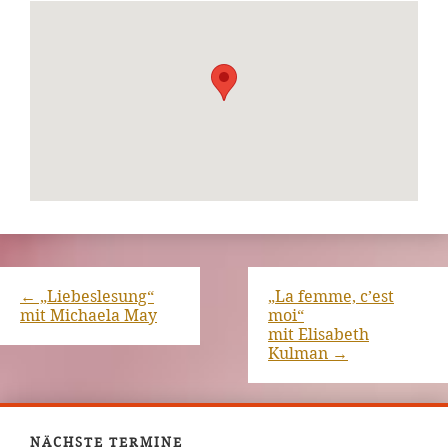
←
„Liebeslesung“
„La femme, c’est
mit Michaela May
moi“
mit Elisabeth
Kulman
→
NÄCHSTE TERMINE