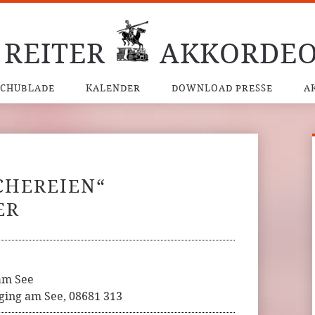
 REITER
AKKORDEO
SCHUBLADE
KALENDER
DOWNLOAD PRESSE
A
CHEREIEN“
ER
am See
ging am See, 08681 313