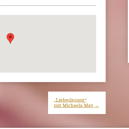
„Liebeslesung“
mit Michaela May
→