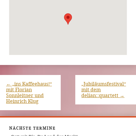
←
„ins Kaffeehaus!“
„Jubiläumsfestival“
mit Florian
mit dem
Sonnleitner und
delian::quartett
→
Heinrich Klug
NÄCHSTE TERMINE