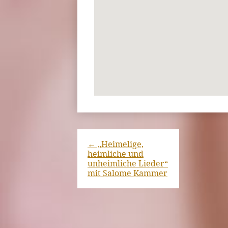
←
„Heimelige,
heimliche und
unheimliche Lieder“
mit Salome Kammer