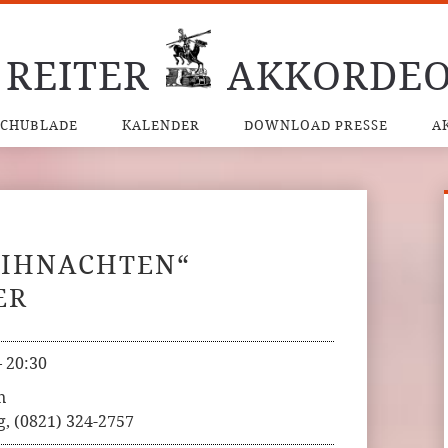
 REITER
AKKORDEO
SCHUBLADE
KALENDER
DOWNLOAD PRESSE
A
EIHNACHTEN“
ER
–
20:30
n
g, (0821) 324-2757