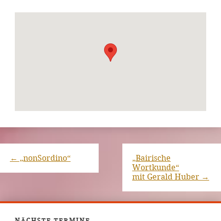
←
„nonSordino“
„Bairische
Wortkunde“
mit Gerald Huber
→
NÄCHSTE TERMINE