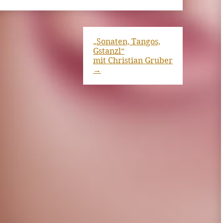
„Sonaten, Tangos,
Gstanzl“
mit Christian Gruber
→