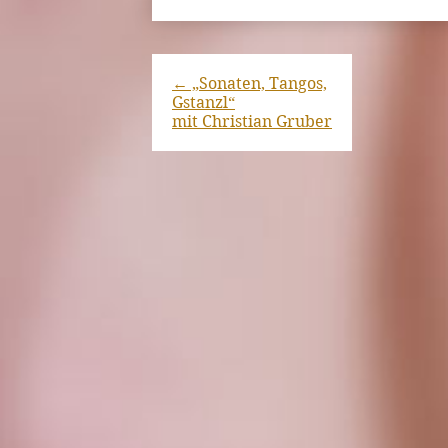
←
„Sonaten, Tangos,
Gstanzl“
mit Christian Gruber